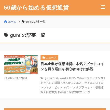
50歳から始める仮想通貨
ホーム
gumiの記事一覧
gumiの記事一覧
ニュース
日本企業が仮想通貨に本気？ビットコイ
ンを買う理由を初心者向けに解説
2025.09.02投稿
gumi
/
Lib Work
/
XRP
/
Yahoo!ファイナンス
/
あたらしい経済
/
みんかぶ
/
エス・サイエンス
/
コ
ンヴァノ
/
ビットコイン
/
メタプラネット
/
仮想通
貨
/
仮想通貨 初心者
/
仮想通貨ニュース