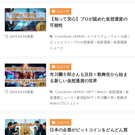
ニュース
【知って安心】プロが認めた仮想通貨の
可能性
2025.08.06更新
CoinDesk JAPAN
/
イーサリアム
/
ウォール街
/
ビットコイン
/
プロの投資家
/
仮想通貨
/
仮想通貨
ニュース
ニュース
市川團十郎さんも注目！歌舞伎から始ま
る新しい仮想通貨の世界
2025.08.06更新
CoinDesk JAPAN
/
NFT
/
Web3
/
仮想通貨
/
仮
想通貨ニュース
/
参加証NFT
/
市川團十郎
/
歌舞伎
Web3プロジェクト
ニュース
日本の企業がビットコインをどんどん買