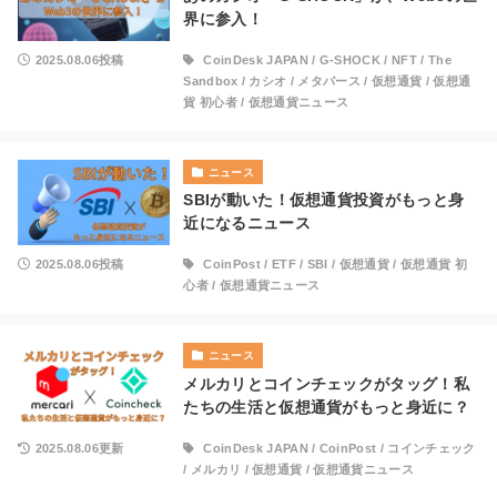
界に参入！
2025.08.06投稿
CoinDesk JAPAN
/
G-SHOCK
/
NFT
/
The
Sandbox
/
カシオ
/
メタバース
/
仮想通貨
/
仮想通
貨 初心者
/
仮想通貨ニュース
ニュース
SBIが動いた！仮想通貨投資がもっと身
近になるニュース
2025.08.06投稿
CoinPost
/
ETF
/
SBI
/
仮想通貨
/
仮想通貨 初
心者
/
仮想通貨ニュース
ニュース
メルカリとコインチェックがタッグ！私
たちの生活と仮想通貨がもっと身近に？
2025.08.06更新
CoinDesk JAPAN
/
CoinPost
/
コインチェック
/
メルカリ
/
仮想通貨
/
仮想通貨ニュース