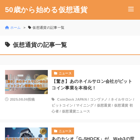
50歳から始める仮想通貨
ホーム
仮想通貨の記事一覧
仮想通貨の記事一覧
ニュース
【驚き】あのネイルサロン会社がビット
コイン事業を本格化！
2025.08.06投稿
CoinDesk JAPAN
/
コンヴァノ
/
ネイルサロン
/
ビットコイン
/
マイニング
/
仮想通貨
/
仮想通貨 初
心者
/
仮想通貨ニュース
ニュース
あのカシオ「G-SHOCK」が、Web3の世