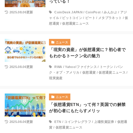
っている！
2025.08.06更新
CoinDesk JAPAN
/
CoinPost
/
みんかぶ
/
アジ
ャイル
/
ビットコイン
/
ビート
/
メタプラネット
/
仮
想通貨
/
仮想通貨ニュース
ニュース
「現実の資産」が仮想通貨に？初心者で
もわかるトークン化の魅力
2025.08.06更新
RWA
/
Yahoo!ファイナンス
/
トークン
/
バン
ク・オブ・アメリカ
/
仮想通貨
/
仮想通貨ニュース
/
現実資産
ニュース
「仮想通貨ETN」って何？英国での解禁
が初心者にもたらすメリッ
2025.08.06更新
ETN
/
コインテレグラフ
/
上場投資証券
/
仮想通
貨
/
仮想通貨ニュース