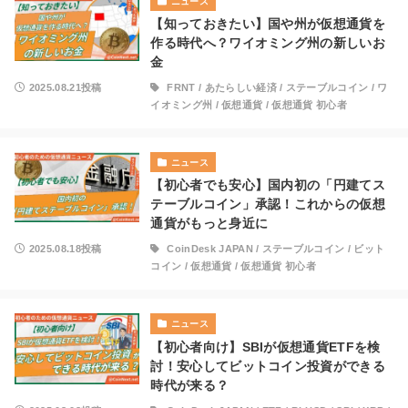
ニュース
【知っておきたい】国や州が仮想通貨を
作る時代へ？ワイオミング州の新しいお
金
2025.08.21投稿
FRNT
/
あたらしい経済
/
ステーブルコイン
/
ワ
イオミング州
/
仮想通貨
/
仮想通貨 初心者
ニュース
【初心者でも安心】国内初の「円建てス
テーブルコイン」承認！これからの仮想
通貨がもっと身近に
2025.08.18投稿
CoinDesk JAPAN
/
ステーブルコイン
/
ビット
コイン
/
仮想通貨
/
仮想通貨 初心者
ニュース
【初心者向け】SBIが仮想通貨ETFを検
討！安心してビットコイン投資ができる
時代が来る？