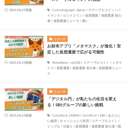
2025.08.27投稿
Cointelegraph Japan
/
ステーブルコイン
/
バ
イナンス
/
ビットコイン
/
仮想通貨
/
仮想通貨 初心
者
/
仮想通貨ニュース
/
買い
ニュース
お財布アプリ「メタマスク」が進化！安
定した仮想通貨で広がる可能性
2025.08.24投稿
MetaMask
/
mUSD
/
ステーブルコイン
/
メタマ
スク
/
仮想通貨
/
仮想通貨 初心者
/
仮想通貨ニュー
ス
ニュース
「デジタル円」が私たちの生活を変え
る！SBIグループの新しい挑戦
2025.08.23投稿
CoinDesk JAPAN
/
CoinPost
/
SBI
/
あたらし
い経済
/
キャッシュレス決済
/
ステーブルコイン
/
リップル
/
仕送り
/
仮想通貨
/
仮想通貨 初心者
/
国