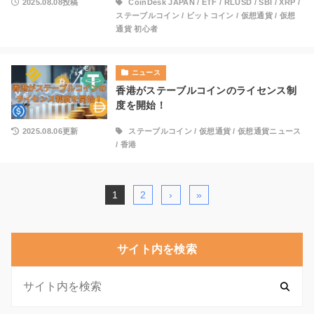
2025.08.08投稿
CoinDesk JAPAN
/
ETF
/
RLUSD
/
SBI
/
XRP
/
ステーブルコイン
/
ビットコイン
/
仮想通貨
/
仮想
通貨 初心者
ニュース
香港がステーブルコインのライセンス制
度を開始！
2025.08.06更新
ステーブルコイン
/
仮想通貨
/
仮想通貨ニュース
/
香港
1
2
›
»
サイト内を検索