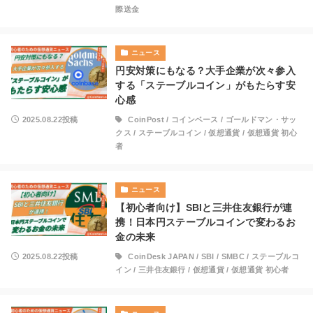
際送金
ニュース
円安対策にもなる？大手企業が次々参入
する「ステーブルコイン」がもたらす安
心感
2025.08.22投稿
CoinPost
/
コインベース
/
ゴールドマン・サッ
クス
/
ステーブルコイン
/
仮想通貨
/
仮想通貨 初心
者
ニュース
【初心者向け】SBIと三井住友銀行が連
携！日本円ステーブルコインで変わるお
金の未来
2025.08.22投稿
CoinDesk JAPAN
/
SBI
/
SMBC
/
ステーブルコ
イン
/
三井住友銀行
/
仮想通貨
/
仮想通貨 初心者