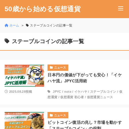
50歳から始める仮想通貨
ホーム
ステーブルコインの記事一覧
ステーブルコインの記事一覧
ニュース
日本円の価値が下がっても安心！「イケ
ハヤ流」JPYC活用術
2025.08.28投稿
JPYC
/
note
/
イケハヤ
/
ステーブルコイン
/
仮
想通貨
/
仮想通貨 初心者
/
仮想通貨ニュース
ニュース
ビットコイン復活の兆し？市場を動かす
「ステーブルコイン」の役割