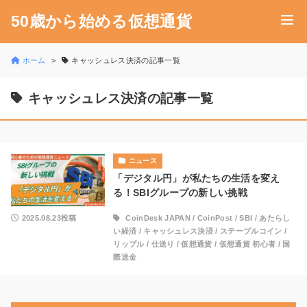
50歳から始める仮想通貨
ホーム
キャッシュレス決済の記事一覧
キャッシュレス決済の記事一覧
ニュース
「デジタル円」が私たちの生活を変え
る！SBIグループの新しい挑戦
2025.08.23投稿
CoinDesk JAPAN
/
CoinPost
/
SBI
/
あたらし
い経済
/
キャッシュレス決済
/
ステーブルコイン
/
リップル
/
仕送り
/
仮想通貨
/
仮想通貨 初心者
/
国
際送金