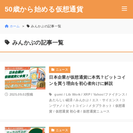
50歳から始める仮想通貨
ホーム
みんかぶの記事一覧
みんかぶの記事一覧
ニュース
日本企業が仮想通貨に本気？ビットコイ
ンを買う理由を初心者向けに解説
2025.09.02投稿
gumi
/
Lib Work
/
XRP
/
Yahoo!ファイナンス
/
あたらしい経済
/
みんかぶ
/
エス・サイエンス
/
コ
ンヴァノ
/
ビットコイン
/
メタプラネット
/
仮想通
貨
/
仮想通貨 初心者
/
仮想通貨ニュース
ニュース