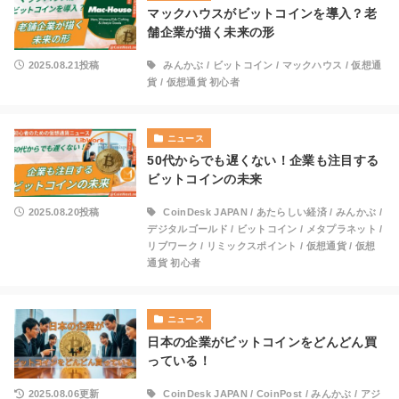
マックハウスがビットコインを導入？老
舗企業が描く未来の形
2025.08.21投稿
みんかぶ
/
ビットコイン
/
マックハウス
/
仮想通
貨
/
仮想通貨 初心者
ニュース
50代からでも遅くない！企業も注目する
ビットコインの未来
2025.08.20投稿
CoinDesk JAPAN
/
あたらしい経済
/
みんかぶ
/
デジタルゴールド
/
ビットコイン
/
メタプラネット
/
リブワーク
/
リミックスポイント
/
仮想通貨
/
仮想
通貨 初心者
ニュース
日本の企業がビットコインをどんどん買
っている！
2025.08.06更新
CoinDesk JAPAN
/
CoinPost
/
みんかぶ
/
アジ