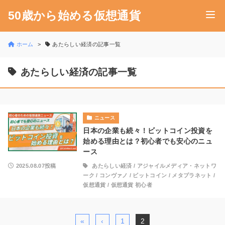
50歳から始める仮想通貨
ホーム
あたらしい経済の記事一覧
あたらしい経済の記事一覧
ニュース
日本の企業も続々！ビットコイン投資を
始める理由とは？初心者でも安心のニュ
ース
2025.08.07投稿
あたらしい経済
/
アジャイルメディア・ネットワ
ーク
/
コンヴァノ
/
ビットコイン
/
メタプラネット
/
仮想通貨
/
仮想通貨 初心者
«
‹
1
2