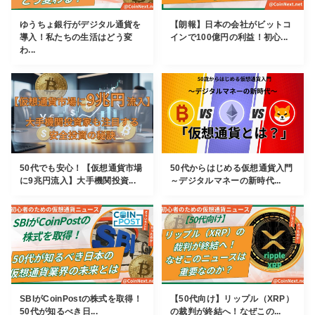
ゆうちょ銀行がデジタル通貨を
【朗報】日本の会社がビットコ
導入！私たちの生活はどう変
インで100億円の利益！初心...
わ...
50代でも安心！【仮想通貨市場
50代からはじめる仮想通貨入門
に9兆円流入】大手機関投資...
～デジタルマネーの新時代...
SBIがCoinPostの株式を取得！
【50代向け】リップル（XRP）
50代が知るべき日...
の裁判が終結へ！なぜこの...